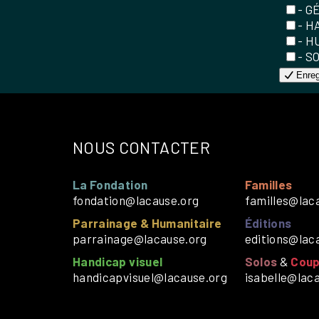
- G
- H
- H
- S
Enreg
NOUS CONTACTER
La Fondation
Familles
fondation@lacause.org
familles@lac
Parrainage & Humanitaire
Éditions
parrainage@lacause.org
editions@lac
Handicap visuel
Solos
&
Coup
handicapvisuel@lacause.org
isabelle@lac