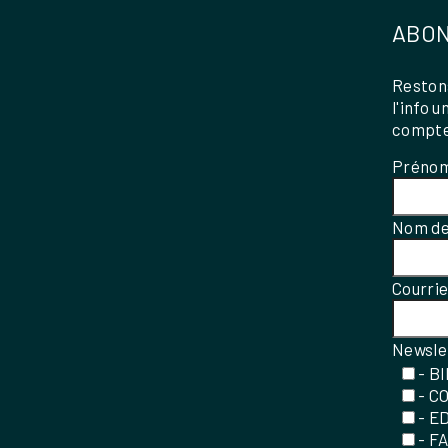
ABON
Restons
l'info 
compte
Préno
Nom de
Courri
Newsle
- B
- C
- E
- F