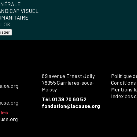
ÉNÉRALE
ANDICAP VISUEL
UMANITAIRE
OLOS
istrer
69 avenue Ernest Jolly
Politique d
78955 Carrières-sous-
Conditions
ause.org
Poissy
Mentions l
Index des c
Tél. 01 39 70 60 52
ause.org
fondation@lacause.org
les
ause.org