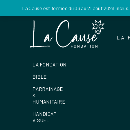
La Cause est fermée du 03 au 21 août 2026 inclus
Skip
to
the
LA 
content
LA FONDATION
BIBLE
PARRAINAGE
&
HUMANITAIRE
HANDICAP
VISUEL