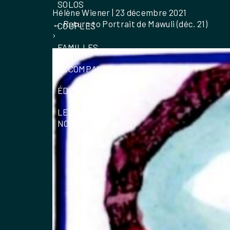
SOLOS
Hélène Wiener
|
23 décembre 2021
←
Return to Portrait de Mawuli (déc. 21)
COUPLES
›
FAMILLES
ACCOMPAGNEMENT
ÉDITIONS
LES
NOUVELLES