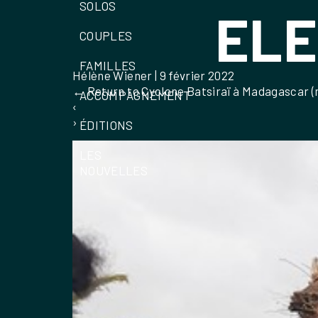
SOLOS
ELE
COUPLES
FAMILLES
Hélène Wiener
|
9 février 2022
←
Return to Cyclone Batsiraï à Madagascar (m
ACCOMPAGNEMENT
‹
›
ÉDITIONS
LES
NOUVELLES