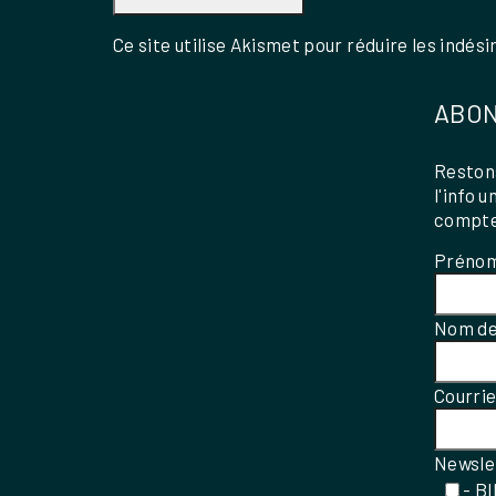
Ce site utilise Akismet pour réduire les indési
ABON
Restons
l'info 
compte
Préno
Nom de
Courri
Newsle
- B