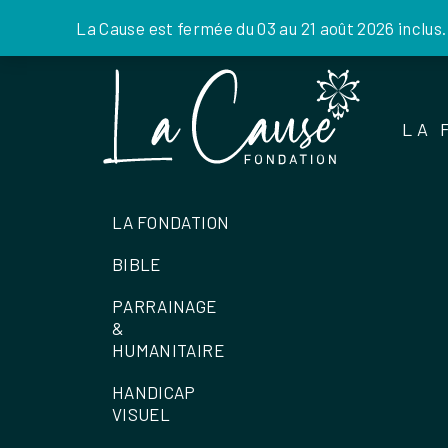
La Cause est fermée du 03 au 21 août 2026 inclus
Skip
to
the
LA 
content
LA FONDATION
BIBLE
PARRAINAGE
&
HUMANITAIRE
HANDICAP
VISUEL