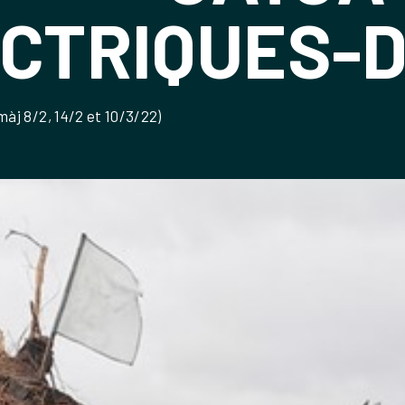
CTRIQUES-
àj 8/2, 14/2 et 10/3/22)