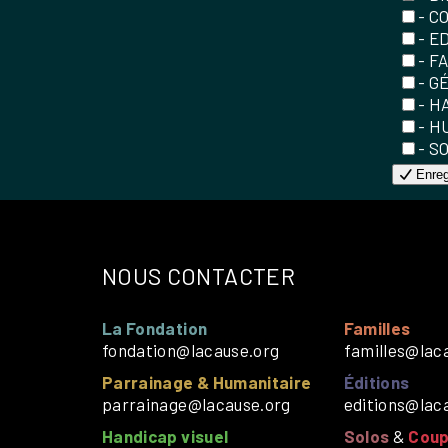
- C
- E
- F
- G
- H
- H
- S
Enreg
NOUS CONTACTER
La Fondation
Familles
fondation@lacause.org
familles@lac
Parrainage & Humanitaire
Éditions
parrainage@lacause.org
editions@lac
Handicap visuel
Solos
&
Coup