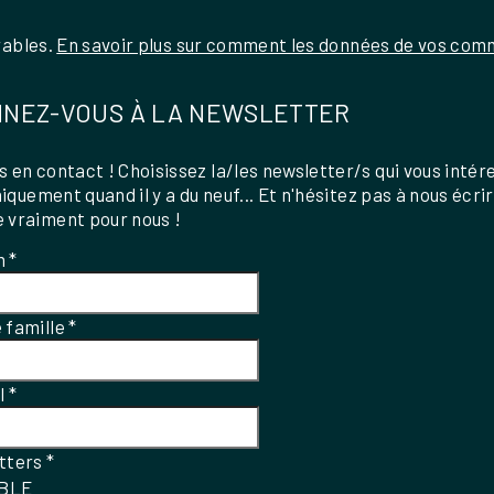
rables.
En savoir plus sur comment les données de vos comm
NEZ-VOUS À LA NEWSLETTER
 en contact ! Choisissez la/les newsletter/s qui vous intér
uniquement quand il y a du neuf... Et n'hésitez pas à nous écri
 vraiment pour nous !
m
*
 famille
*
el
*
tters
*
IBLE