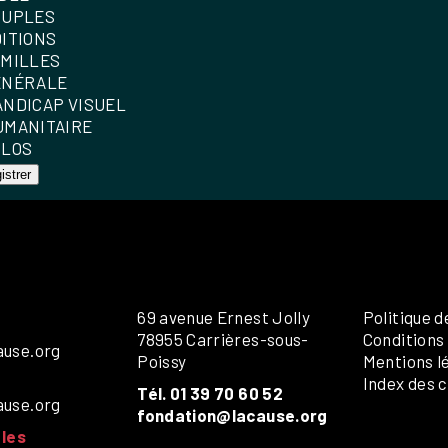
OUPLES
DITIONS
AMILLES
ÉNÉRALE
ANDICAP VISUEL
UMANITAIRE
OLOS
istrer
69 avenue Ernest Jolly
Politique d
78955 Carrières-sous-
Conditions
ause.org
Poissy
Mentions l
Index des c
Tél. 01 39 70 60 52
ause.org
fondation@lacause.org
les