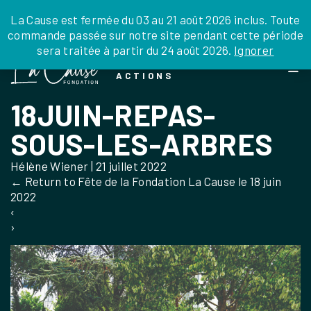
JE DONNE
JE PARRAINE
NOUS SOUTENIR
0 ARTICLE
La Cause est fermée du 03 au 21 août 2026 inclus. Toute
commande passée sur notre site pendant cette période
DEPUIS LA FRANCE
sera traitée à partir du 24 août 2026.
Ignorer
Skip
DEPUIS L’INTERNATIONAL
LA FOI EN
to
EN TANT QU’ORGANISATION
ACTIONS
the
EN TANT QU’AMBASSADEUR
content
18JUIN-REPAS-
LEGS, LIBÉRALITÉS
SOUS-LES-ARBRES
Hélène Wiener
|
21 juillet 2022
←
Return to Fête de la Fondation La Cause le 18 juin
2022
‹
›