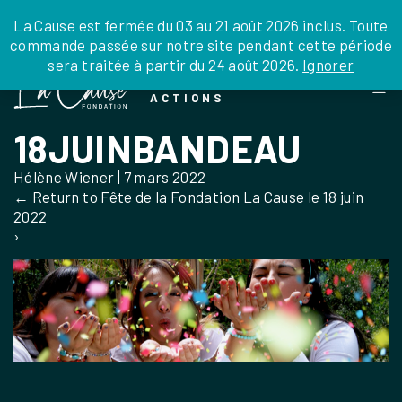
JE DONNE
JE PARRAINE
NOUS SOUTENIR
0 ARTICLE
La Cause est fermée du 03 au 21 août 2026 inclus. Toute
commande passée sur notre site pendant cette période
DEPUIS LA FRANCE
sera traitée à partir du 24 août 2026.
Ignorer
Skip
DEPUIS L’INTERNATIONAL
LA FOI EN
to
EN TANT QU’ORGANISATION
ACTIONS
the
EN TANT QU’AMBASSADEUR
content
18JUINBANDEAU
LEGS, LIBÉRALITÉS
Hélène Wiener
|
7 mars 2022
←
Return to Fête de la Fondation La Cause le 18 juin
2022
›