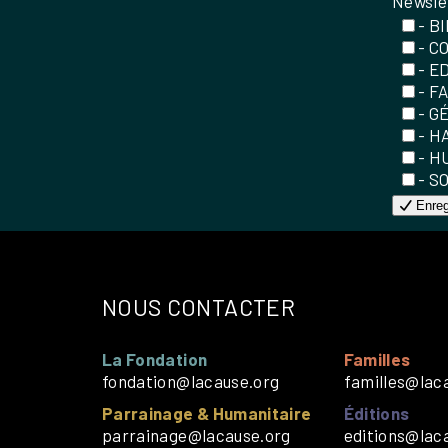
Newsle
- B
- C
- E
- F
- G
- H
- H
- S
Enreg
NOUS CONTACTER
La Fondation
Familles
fondation@lacause.org
familles@lac
Parrainage & Humanitaire
Éditions
parrainage@lacause.org
editions@lac