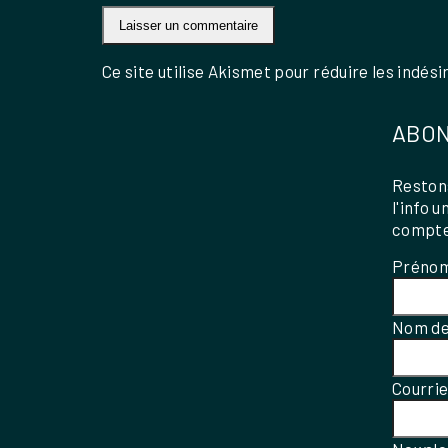
Ce site utilise Akismet pour réduire les indési
ABON
Restons
l'info 
compte
Préno
Nom de
Courri