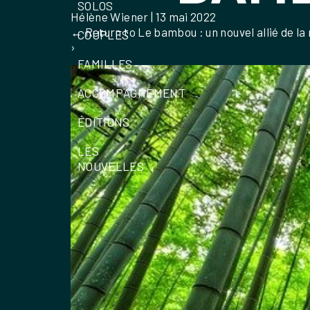
SOLOS
Hélène Wiener
|
13 mai 2022
←
Return to Le bambou : un nouvel allié de l
COUPLES
›
FAMILLES
ACCOMPAGNEMENT
ÉDITIONS
LES
NOUVELLES