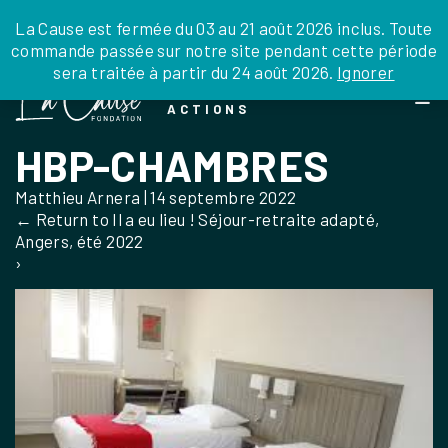
JE DONNE
JE PARRAINE
NOUS SOUTENIR
0 ARTICLE
La Cause est fermée du 03 au 21 août 2026 inclus. Toute
commande passée sur notre site pendant cette période
DEPUIS LA FRANCE
sera traitée à partir du 24 août 2026.
Ignorer
Skip
DEPUIS L’INTERNATIONAL
LA FOI EN
to
EN TANT QU’ORGANISATION
ACTIONS
the
EN TANT QU’AMBASSADEUR
content
HBP-CHAMBRES
LEGS, LIBÉRALITÉS
Matthieu Arnera
|
14 septembre 2022
←
Return to Il a eu lieu ! Séjour-retraite adapté,
Angers, été 2022
›