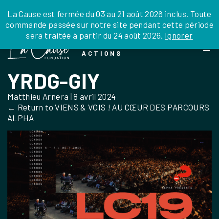
JE DONNE
JE PARRAINE
NOUS SOUTENIR
0 ARTICLE
La Cause est fermée du 03 au 21 août 2026 inclus. Toute
commande passée sur notre site pendant cette période
DEPUIS LA FRANCE
sera traitée à partir du 24 août 2026.
Ignorer
Skip
DEPUIS L’INTERNATIONAL
LA FOI EN
to
EN TANT QU’ORGANISATION
ACTIONS
the
EN TANT QU’AMBASSADEUR
content
YRDG-GIY
LEGS, LIBÉRALITÉS
Matthieu Arnera
|
8 avril 2024
←
Return to VIENS & VOIS ! AU CŒUR DES PARCOURS
ALPHA