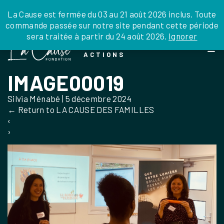
JE DONNE
JE PARRAINE
NOUS SOUTENIR
0 ARTICLE
La Cause est fermée du 03 au 21 août 2026 inclus. Toute
commande passée sur notre site pendant cette période
DEPUIS LA FRANCE
sera traitée à partir du 24 août 2026.
Ignorer
Skip
DEPUIS L’INTERNATIONAL
LA FOI EN
to
EN TANT QU’ORGANISATION
ACTIONS
the
EN TANT QU’AMBASSADEUR
content
IMAGE00019
LEGS, LIBÉRALITÉS
Silvia Ménabé
|
5 décembre 2024
←
Return to LA CAUSE DES FAMILLES
‹
›