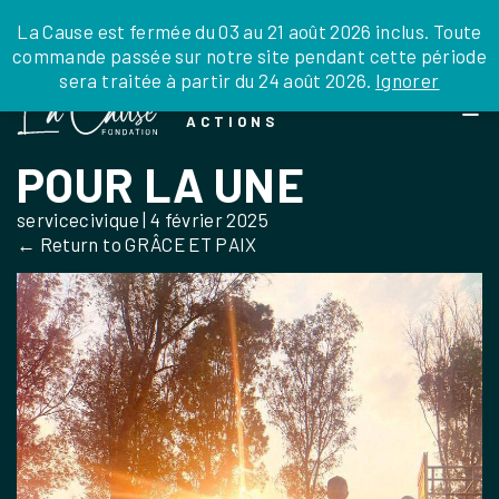
JE DONNE
JE PARRAINE
NOUS SOUTENIR
0 ARTICLE
La Cause est fermée du 03 au 21 août 2026 inclus. Toute
commande passée sur notre site pendant cette période
DEPUIS LA FRANCE
sera traitée à partir du 24 août 2026.
Ignorer
Skip
DEPUIS L’INTERNATIONAL
LA FOI EN
to
EN TANT QU’ORGANISATION
ACTIONS
the
EN TANT QU’AMBASSADEUR
content
POUR LA UNE
LEGS, LIBÉRALITÉS
servicecivique
|
4 février 2025
←
Return to GRÂCE ET PAIX