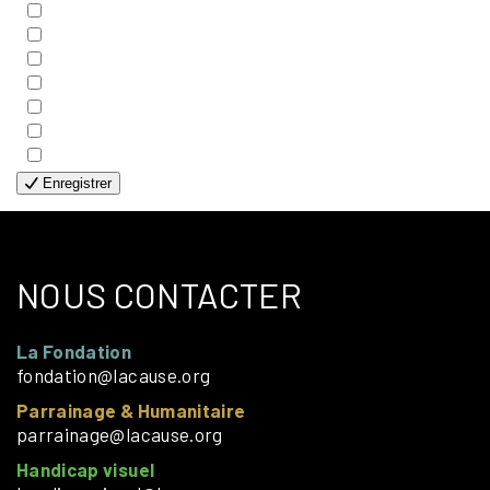
- COUPLES
- EDITIONS
- FAMILLES
- GÉNÉRALE
- HANDICAP VISUEL
- HUMANITAIRE
- SOLOS
Enregistrer
NOUS CONTACTER
La Fondation
fondation@lacause.org
Parrainage & Humanitaire
parrainage@lacause.org
Handicap visuel