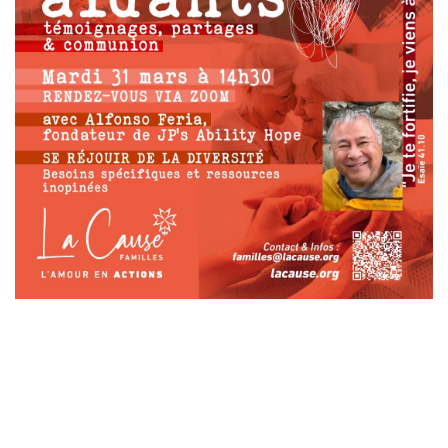
Laisser un commentaire
Votre adresse e-mail ne sera pas publiée.
Les champs
obligatoires sont indiqués avec
*
Commentaire
*