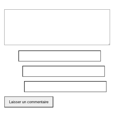
Commentaire
*
Nom
*
E-mail
*
Site web
Ce site utilise Akismet pour réduire les indésirables.
En
savoir plus sur comment les données de vos