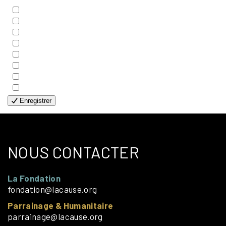
- BIBLE
- COUPLES
- EDITIONS
- FAMILLES
- GÉNÉRALE
- HANDICAP VISUEL
- HUMANITAIRE
- SOLOS
Enregistrer
NOUS CONTACTER
La Fondation
fondation@lacause.org
Parrainage & Humanitaire
parrainage@lacause.org