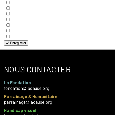
- COUPLES
- EDITIONS
- FAMILLES
- GÉNÉRALE
- HANDICAP VISUEL
- HUMANITAIRE
- SOLOS
Enregistrer
NOUS CONTACTER
La Fondation
fondation@lacause.org
Parrainage & Humanitaire
parrainage@lacause.org
Handicap visuel