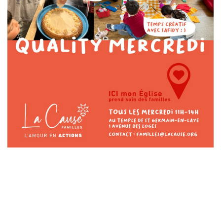
Laisser un commentaire
Votre adresse e-mail ne sera pas publiée.
Les champs
obligatoires sont indiqués avec
*
Commentaire
*