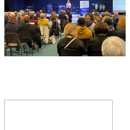
Laisser un commentaire
Votre adresse e-mail ne sera pas publiée.
Les champs
obligatoires sont indiqués avec
*
Commentaire
*