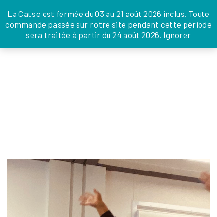
JE DONNE
JE PARRAINE
NOUS SOUTENIR
0 ARTICLE
La Cause est fermée du 03 au 21 août 2026 inclus. Toute
commande passée sur notre site pendant cette période
DEPUIS LA FRANCE
sera traitée à partir du 24 août 2026.
Ignorer
Skip
DEPUIS L’INTERNATIONAL
LA FOI EN
to
EN TANT QU’ORGANISATION
ACTIONS
the
EN TANT QU’AMBASSADEUR
content
LEGS, LIBÉRALITÉS
IMAGE00001
Silvia Ménabé
|
8 octobre 2024
←
Return to FORMATION LA CAUSE DES FAMILLES
‹
›