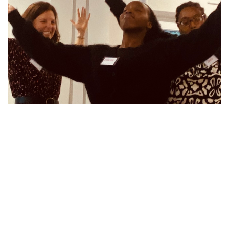
Laisser un commentaire
Votre adresse e-mail ne sera pas publiée.
Les champs
obligatoires sont indiqués avec
*
Commentaire
*