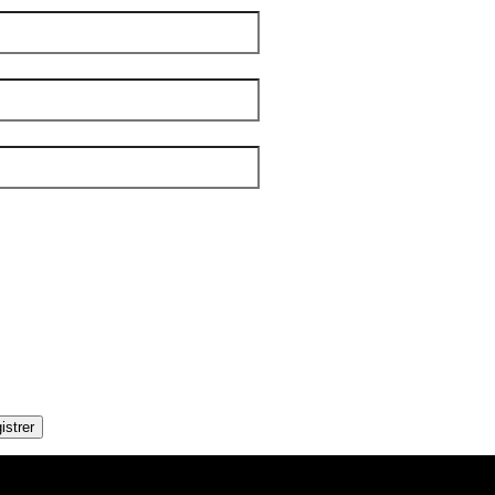
 famille
*
el
*
tters
*
IBLE
OUPLES
DITIONS
AMILLES
ÉNÉRALE
ANDICAP VISUEL
UMANITAIRE
OLOS
istrer