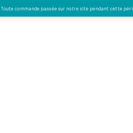
JE DONNE
. Toute commande passée sur notre site pendant cette pério
FOI EN
ACTIONS