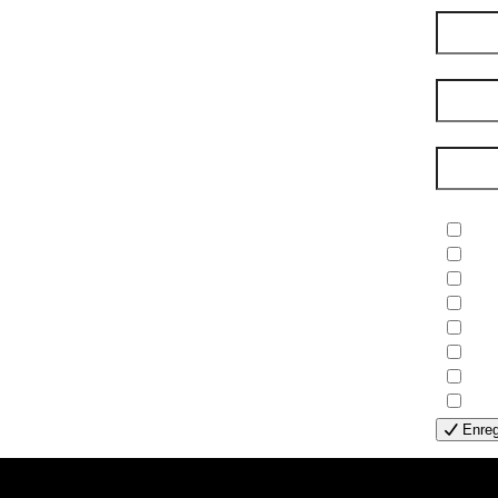
Nom de
Courri
Newsle
- B
- C
- E
- F
- G
- H
- H
- S
Enreg