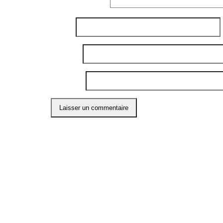
Commentaire
*
Nom
*
E-mail
*
Site web
Ce site utilise Akismet pour réduire les indési
ABO
Restons
l'info 
compte
Préno