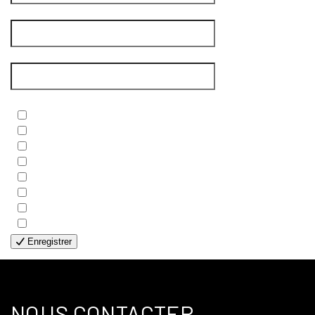
Nom de famille
*
Courriel
*
Newsletters
*
- BIBLE
- COUPLES
- EDITIONS
- FAMILLES
- GÉNÉRALE
- HANDICAP VISUEL
- HUMANITAIRE
- SOLOS
Enregistrer
NOUS CONTACTER