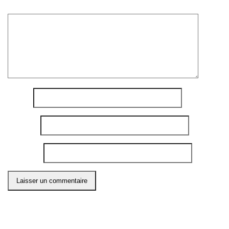
Commentaire
*
Nom
*
E-mail
*
Site web
Ce site utilise Akismet pour réduire les indésirables.
En
savoir plus sur comment les données de vos
commentaires sont utilisées
.