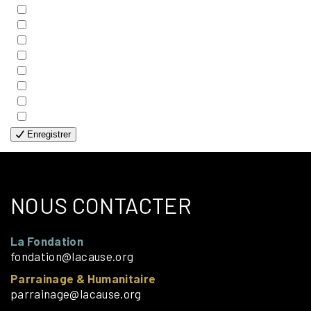
- BIBLE
- COUPLES
- EDITIONS
- FAMILLES
- GÉNÉRALE
- HANDICAP VISUEL
- HUMANITAIRE
- SOLOS
Enregistrer
NOUS CONTACTER
La Fondation
fondation@lacause.org
Parrainage & Humanitaire
parrainage@lacause.org