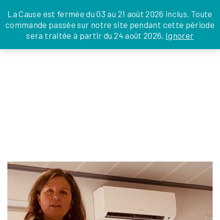
JE DONNE
JE PARRAINE
NOUS SOUTENIR
0 ARTICLE
La Cause est fermée du 03 au 21 août 2026 inclus. Toute
commande passée sur notre site pendant cette période
DEPUIS LA FRANCE
sera traitée à partir du 24 août 2026.
Ignorer
Skip
DEPUIS L’INTERNATIONAL
LA FOI EN
to
EN TANT QU’ORGANISATION
ACTIONS
the
EN TANT QU’AMBASSADEUR
content
LEGS, LIBÉRALITÉS
IMAGE00034
Silvia Ménabé
|
8 octobre 2024
←
Return to FORMATION LA CAUSE DES FAMILLES
‹
›