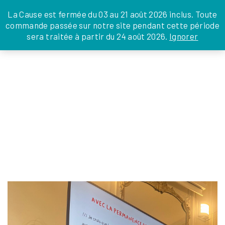
JE DONNE
JE PARRAINE
NOUS SOUTENIR
0 ARTICLE
La Cause est fermée du 03 au 21 août 2026 inclus. Toute
commande passée sur notre site pendant cette période
DEPUIS LA FRANCE
sera traitée à partir du 24 août 2026.
Ignorer
Skip
DEPUIS L’INTERNATIONAL
LA FOI EN
to
EN TANT QU’ORGANISATION
ACTIONS
the
EN TANT QU’AMBASSADEUR
content
LEGS, LIBÉRALITÉS
WHATSAPP IMAGE 2024-10-08 AT 10.07.23
(11)
Silvia Ménabé
|
8 octobre 2024
←
Return to FORMATION LA CAUSE DES FAMILLES
‹
›