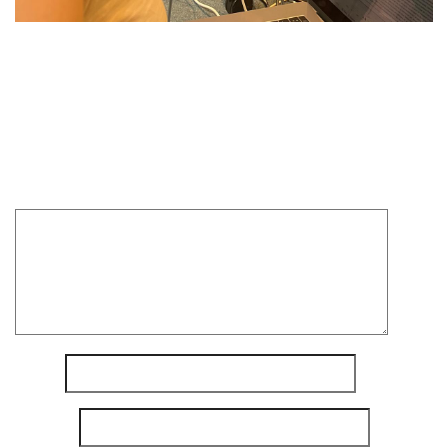
On est studieux
Laisser un commentaire
Votre adresse e-mail ne sera pas publiée.
Les champs
obligatoires sont indiqués avec
*
Commentaire
*
Nom
*
E-mail
*