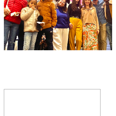
Laisser un commentaire
Votre adresse e-mail ne sera pas publiée.
Les champs
obligatoires sont indiqués avec
*
Commentaire
*