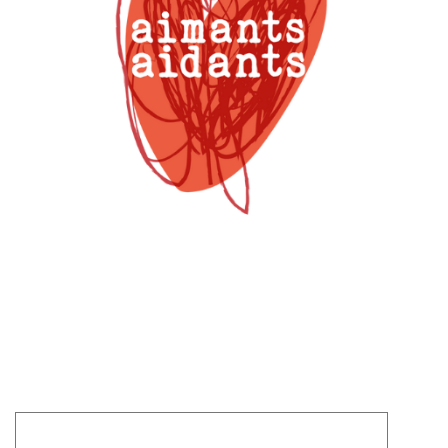
Laisser un commentaire
Votre adresse e-mail ne sera pas publiée.
Les champs
obligatoires sont indiqués avec
*
Commentaire
*