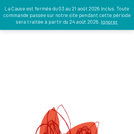
JE DONNE
JE PARRAINE
NOUS SOUTENIR
0 ARTICLE
La Cause est fermée du 03 au 21 août 2026 inclus. Toute
commande passée sur notre site pendant cette période
DEPUIS LA FRANCE
sera traitée à partir du 24 août 2026.
Ignorer
Skip
DEPUIS L’INTERNATIONAL
LA FOI EN
to
EN TANT QU’ORGANISATION
ACTIONS
the
EN TANT QU’AMBASSADEUR
content
LEGS, LIBÉRALITÉS
LOGO AIMANTS AIDANTS FOND BLANC
julien
|
1 juin 2024
←
Return to FAMILLES
‹
›