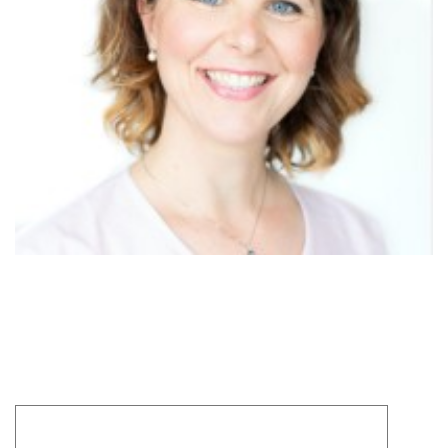
Laisser un commentaire
Votre adresse e-mail ne sera pas publiée.
Les champs
obligatoires sont indiqués avec
*
Commentaire
*