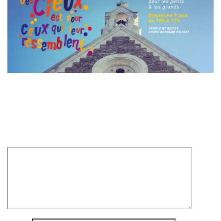
Laisser un commentaire
Votre adresse e-mail ne sera pas publiée.
Les champs
obligatoires sont indiqués avec
*
Commentaire
*