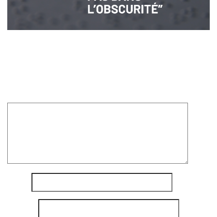
Laisser un commentaire
Votre adresse e-mail ne sera pas publiée.
Les champs
obligatoires sont indiqués avec
*
Commentaire
*
Nom
*
E-mail
*