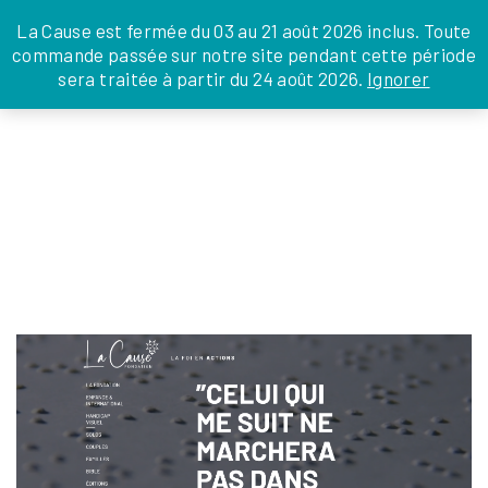
JE DONNE
JE PARRAINE
NOUS SOUTENIR
0 ARTICLE
La Cause est fermée du 03 au 21 août 2026 inclus. Toute
commande passée sur notre site pendant cette période
DEPUIS LA FRANCE
sera traitée à partir du 24 août 2026.
Ignorer
Skip
DEPUIS L’INTERNATIONAL
LA FOI EN
to
EN TANT QU’ORGANISATION
ACTIONS
the
EN TANT QU’AMBASSADEUR
content
LEGS, LIBÉRALITÉS
HANDICAP-VISUEL
Hélène Wiener
|
4 octobre 2023
←
Return to HANDICAP VISUEL
›