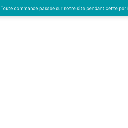
JE DONNE
. Toute commande passée sur notre site pendant cette pério
FOI EN
ACTIONS