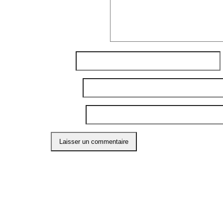
Commentaire
*
Nom
*
E-mail
*
Site web
Ce site utilise Akismet pour réduire les indési
ABO
Restons