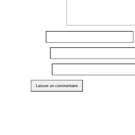
Commentaire
*
Nom
*
E-mail
*
Site web
Ce site utilise Akismet pour réduire les indési
ABO
Restons