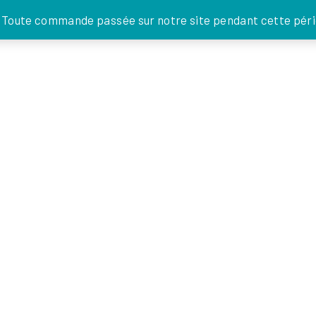
JE DONNE
. Toute commande passée sur notre site pendant cette pério
FOI EN
ACTIONS