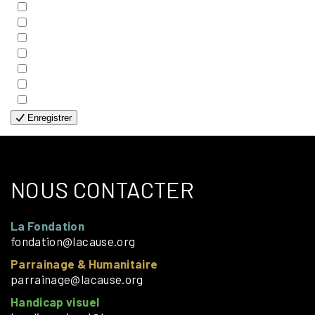
- COUPLES
- EDITIONS
- FAMILLES
- GÉNÉRALE
- HANDICAP VISUEL
- HUMANITAIRE
- SOLOS
Enregistrer
NOUS CONTACTER
La Fondation
fondation@lacause.org
Parrainage & Humanitaire
parrainage@lacause.org
Handicap visuel