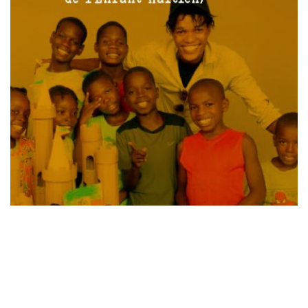
Laisser un commentaire
Votre adresse e-mail ne sera pas publiée.
Les champs
obligatoires sont indiqués avec
*
Commentaire
*