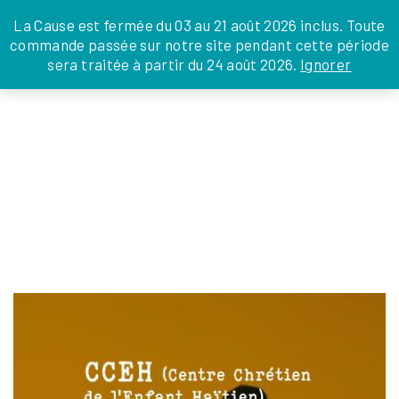
JE DONNE
JE PARRAINE
NOUS SOUTENIR
0 ARTICLE
La Cause est fermée du 03 au 21 août 2026 inclus. Toute
commande passée sur notre site pendant cette période
DEPUIS LA FRANCE
sera traitée à partir du 24 août 2026.
Ignorer
Skip
DEPUIS L’INTERNATIONAL
LA FOI EN
to
EN TANT QU’ORGANISATION
ACTIONS
the
EN TANT QU’AMBASSADEUR
content
LEGS, LIBÉRALITÉS
HAITI_3
servicecivique
|
19 février 2026
←
Return to EN HAÏTI
‹
›