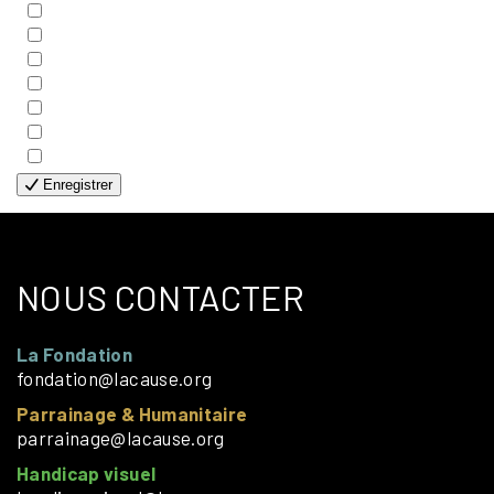
- COUPLES
- EDITIONS
- FAMILLES
- GÉNÉRALE
- HANDICAP VISUEL
- HUMANITAIRE
- SOLOS
Enregistrer
NOUS CONTACTER
La Fondation
fondation@lacause.org
Parrainage & Humanitaire
parrainage@lacause.org
Handicap visuel