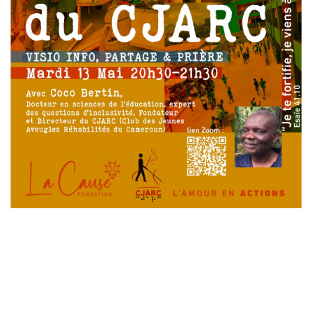
Laisser un commentaire
Votre adresse e-mail ne sera pas publiée.
Les champs
obligatoires sont indiqués avec
*
Commentaire
*