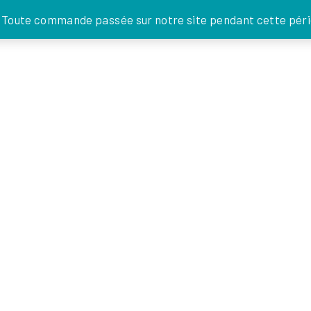
JE DONNE
. Toute commande passée sur notre site pendant cette pério
FOI EN
ACTIONS