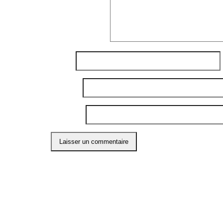
Commentaire
*
Nom
*
E-mail
*
Site web
Ce site utilise Akismet pour réduire les indési
ABO
Restons