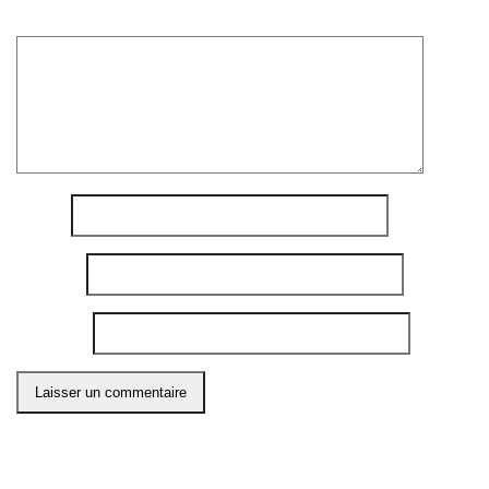
Commentaire
*
Nom
*
E-mail
*
Site web
Ce site utilise Akismet pour réduire les indésirables.
En
savoir plus sur comment les données de vos