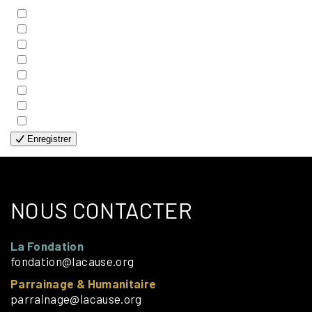
- BIBLE
- COUPLES
- EDITIONS
- FAMILLES
- GÉNÉRALE
- HANDICAP VISUEL
- HUMANITAIRE
- SOLOS
Enregistrer
NOUS CONTACTER
La Fondation
fondation@lacause.org
Parrainage & Humanitaire
parrainage@lacause.org