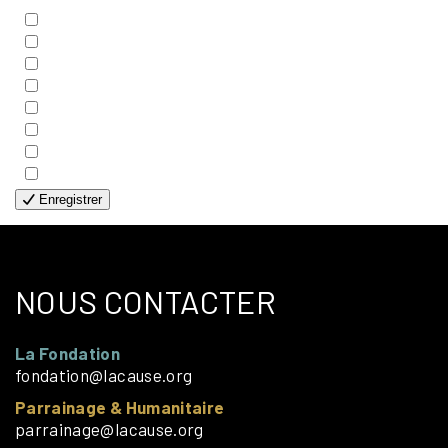
- BIBLE
- COUPLES
- EDITIONS
- FAMILLES
- GÉNÉRALE
- HANDICAP VISUEL
- HUMANITAIRE
- SOLOS
Enregistrer
NOUS CONTACTER
La Fondation
fondation@lacause.org
Parrainage & Humanitaire
parrainage@lacause.org