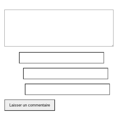
Commentaire
*
Nom
*
E-mail
*
Site web
Ce site utilise Akismet pour réduire les indésirables.
En
savoir plus sur comment les données de vos