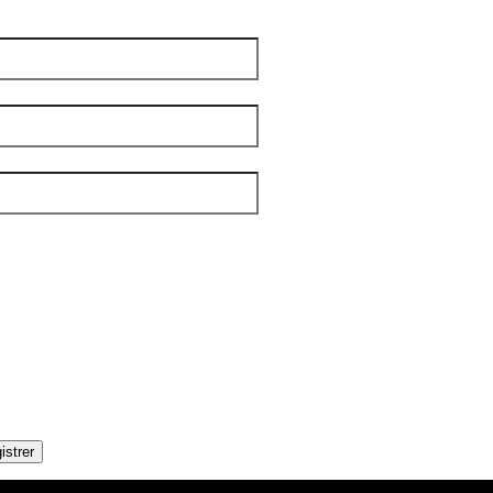
m
*
 famille
*
el
*
tters
*
IBLE
OUPLES
DITIONS
AMILLES
ÉNÉRALE
ANDICAP VISUEL
UMANITAIRE
OLOS
istrer