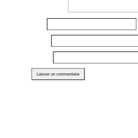
Commentaire
*
Nom
*
E-mail
*
Site web
Ce site utilise Akismet pour réduire les indési
ABO
Restons
l'info 
compte