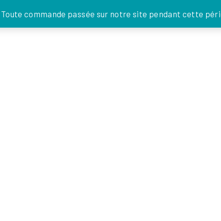
JE DONNE
. Toute commande passée sur notre site pendant cette pério
FOI EN
ACTIONS