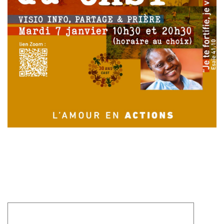
Laisser un commentaire
Votre adresse e-mail ne sera pas publiée.
Les champs
obligatoires sont indiqués avec
*
Commentaire
*