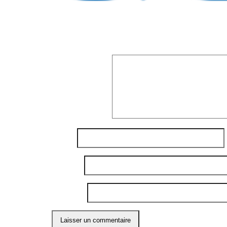
Laisser un commentaire
Votre adresse e-mail ne sera pas publiée.
Les
Commentaire
*
Nom
*
E-mail
*
Site web