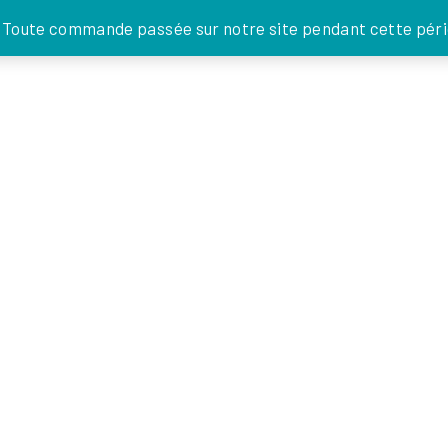
JE DONNE
. Toute commande passée sur notre site pendant cette pério
FOI EN
ACTIONS