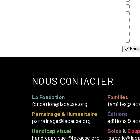
- E
- F
- G
- H
- H
- S
Enreg
NOUS CONTACTER
La Fondation
Familles
fondation@lacause.org
familles@lac
Parrainage & Humanitaire
Éditions
parrainage@lacause.org
editions@lac
Handicap visuel
Solos
&
Coup
handicapvisuel@lacause.org
isabelle@lac