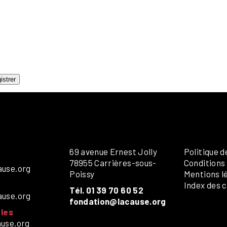
DITIONS
AMILLES
ÉNÉRALE
ANDICAP VISUEL
UMANITAIRE
OLOS
istrer
69 avenue Ernest Jolly
Politique d
78955 Carrières-sous-
Conditions
ause.org
Poissy
Mentions l
Index des c
Tél. 01 39 70 60 52
ause.org
fondation@lacause.org
les
ause.org