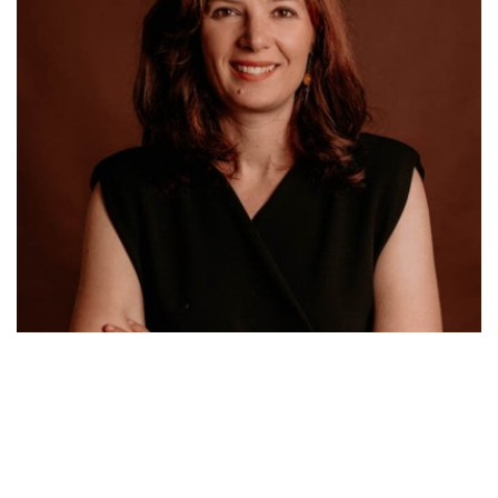
Laisser un commentaire
Votre adresse e-mail ne sera pas publiée.
Les champs
obligatoires sont indiqués avec
*
Commentaire
*