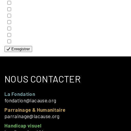
- COUPLES
- EDITIONS
- FAMILLES
- GÉNÉRALE
- HANDICAP VISUEL
- HUMANITAIRE
- SOLOS
Enregistrer
NOUS CONTACTER
La Fondation
fondation@lacause.org
Parrainage & Humanitaire
parrainage@lacause.org
Handicap visuel