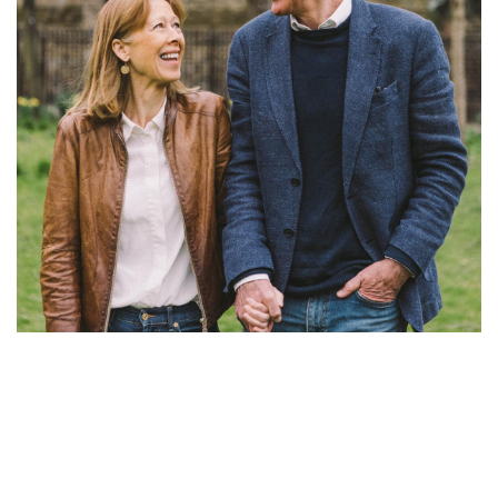
Laisser un commentaire
Votre adresse e-mail ne sera pas publiée.
Les champs
obligatoires sont indiqués avec
*
Commentaire
*