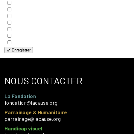
- COUPLES
- EDITIONS
- FAMILLES
- GÉNÉRALE
- HANDICAP VISUEL
- HUMANITAIRE
- SOLOS
Enregistrer
NOUS CONTACTER
La Fondation
fondation@lacause.org
Parrainage & Humanitaire
parrainage@lacause.org
Handicap visuel