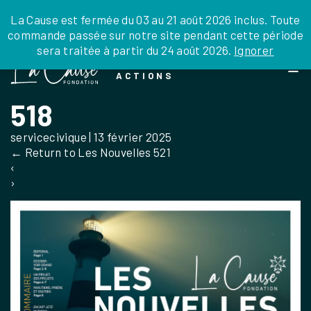
JE DONNE
JE PARRAINE
NOUS SOUTENIR
0 ARTICLE
La Cause est fermée du 03 au 21 août 2026 inclus. Toute
commande passée sur notre site pendant cette période
DEPUIS LA FRANCE
sera traitée à partir du 24 août 2026.
Ignorer
Skip
DEPUIS L’INTERNATIONAL
LA FOI EN
to
EN TANT QU’ORGANISATION
ACTIONS
the
EN TANT QU’AMBASSADEUR
content
518
LEGS, LIBÉRALITÉS
servicecivique
|
13 février 2025
←
Return to Les Nouvelles 521
‹
›