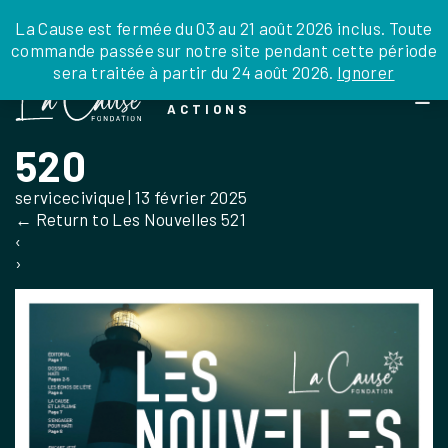
JE DONNE
JE PARRAINE
NOUS SOUTENIR
0 ARTICLE
La Cause est fermée du 03 au 21 août 2026 inclus. Toute
commande passée sur notre site pendant cette période
DEPUIS LA FRANCE
sera traitée à partir du 24 août 2026.
Ignorer
Skip
DEPUIS L’INTERNATIONAL
LA FOI EN
to
EN TANT QU’ORGANISATION
ACTIONS
the
EN TANT QU’AMBASSADEUR
content
520
LEGS, LIBÉRALITÉS
servicecivique
|
13 février 2025
←
Return to Les Nouvelles 521
‹
›