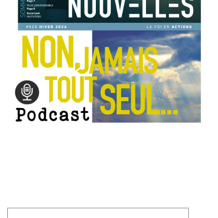
Laisser un commentaire
Votre adresse e-mail ne sera pas publiée.
Les champs
obligatoires sont indiqués avec
*
Commentaire
*