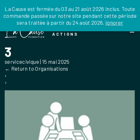
JE DONNE
JE PARRAINE
NOUS SOUTENIR
0 ARTICLE
La Cause est fermée du 03 au 21 août 2026 inclus. Toute
commande passée sur notre site pendant cette période
DEPUIS LA FRANCE
sera traitée à partir du 24 août 2026.
Ignorer
Skip
DEPUIS L’INTERNATIONAL
LA FOI EN
to
EN TANT QU’ORGANISATION
ACTIONS
the
EN TANT QU’AMBASSADEUR
content
3
LEGS, LIBÉRALITÉS
servicecivique
|
15 mai 2025
←
Return to Organisations
‹
›