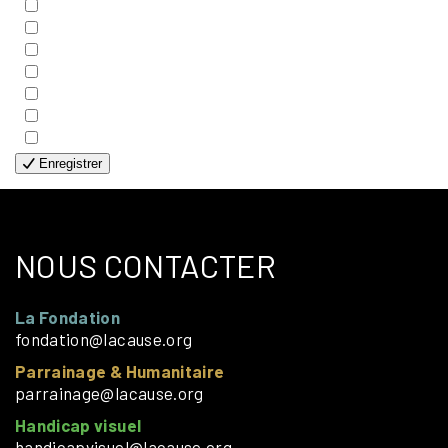
- COUPLES
- EDITIONS
- FAMILLES
- GÉNÉRALE
- HANDICAP VISUEL
- HUMANITAIRE
- SOLOS
Enregistrer
NOUS CONTACTER
La Fondation
fondation@lacause.org
Parrainage & Humanitaire
parrainage@lacause.org
Handicap visuel
handicapvisuel@lacause.org