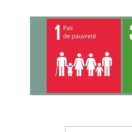
‹
›
Laisser un commentaire
Votre adresse e-mail ne sera pas publiée.
Les