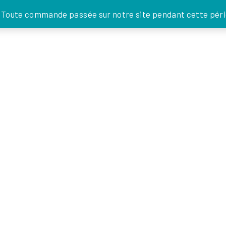
JE DONNE
. Toute commande passée sur notre site pendant cette pério
FOI EN
ACTIONS