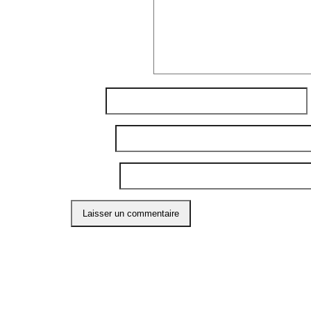
Commentaire
*
Nom
*
E-mail
*
Site web
Ce site utilise Akismet pour réduire les indési
ABO