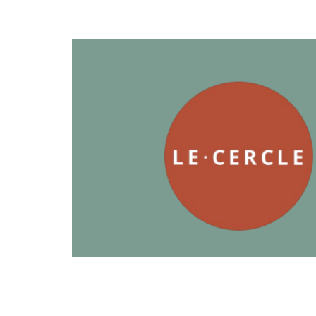
‹
›
Laisser un commentaire
Votre adresse e-mail ne sera pas publiée.
Les