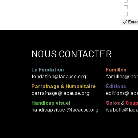
- H
- H
- S
Enreg
NOUS CONTACTER
La Fondation
Familles
fondation@lacause.org
familles@lac
Parrainage & Humanitaire
Éditions
parrainage@lacause.org
editions@lac
Handicap visuel
Solos
&
Coup
handicapvisuel@lacause.org
isabelle@lac