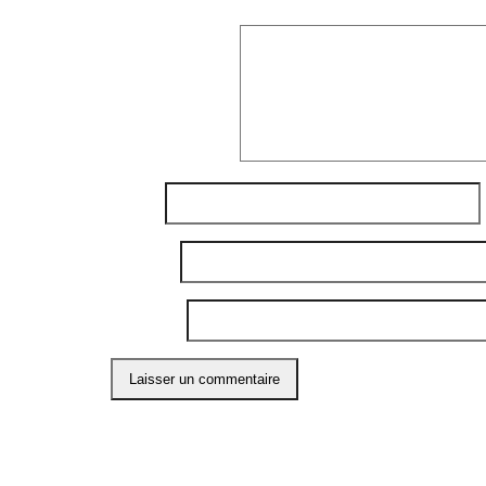
Commentaire
*
Nom
*
E-mail
*
Site web
Ce site utilise Akismet pour réduire les indési