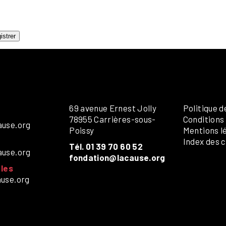
ANDICAP VISUEL
UMANITAIRE
OLOS
istrer
69 avenue Ernest Jolly
Politique d
78955 Carrières-sous-
Conditions
ause.org
Poissy
Mentions l
Index des c
Tél. 01 39 70 60 52
ause.org
fondation@lacause.org
les
ause.org