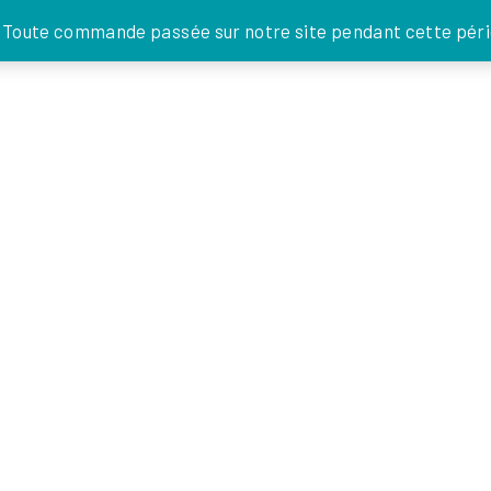
JE DONNE
. Toute commande passée sur notre site pendant cette pério
FOI EN
ACTIONS