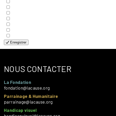
- COUPLES
- EDITIONS
- FAMILLES
- GÉNÉRALE
- HANDICAP VISUEL
- HUMANITAIRE
- SOLOS
Enregistrer
NOUS CONTACTER
La Fondation
fondation@lacause.org
Parrainage & Humanitaire
parrainage@lacause.org
Handicap visuel
handicapvisuel@lacause.org