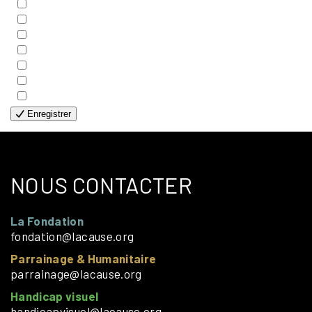
- COUPLES
- EDITIONS
- FAMILLES
- GÉNÉRALE
- HANDICAP VISUEL
- HUMANITAIRE
- SOLOS
Enregistrer
NOUS CONTACTER
La Fondation
fondation@lacause.org
Parrainage & Humanitaire
parrainage@lacause.org
Handicap visuel
handicapvisuel@lacause.org