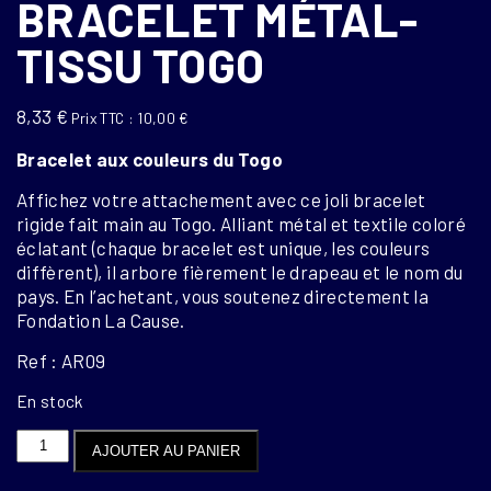
BRACELET MÉTAL-
TISSU TOGO
8,33
€
Prix TTC :
10,00
€
Bracelet aux couleurs du Togo
Affichez votre attachement avec ce joli bracelet
rigide fait main au Togo. Alliant métal et textile coloré
éclatant (chaque bracelet est unique, les couleurs
diffèrent), il arbore fièrement le drapeau et le nom du
pays. En l’achetant, vous soutenez directement la
Fondation La Cause.
Ref : AR09
En stock
quantité
AJOUTER AU PANIER
de
BRACELET