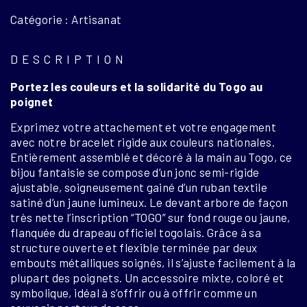
MÉTAL-
Catégorie : Artisanat
TISSU
TOGO
DESCRIPTION
Portez les couleurs et la solidarité du Togo au
poignet
Exprimez votre attachement et votre engagement
avec notre bracelet rigide aux couleurs nationales.
Entièrement assemblé et décoré à la main au Togo, ce
bijou fantaisie se compose d’un jonc semi-rigide
ajustable, soigneusement gainé d’un ruban textile
satiné d’un jaune lumineux. Le devant arbore de façon
très nette l’inscription “TOGO” sur fond rouge ou jaune,
flanquée du drapeau officiel togolais. Grâce à sa
structure ouverte et flexible terminée par deux
embouts métalliques soignés, il s’ajuste facilement à la
plupart des poignets. Un accessoire mixte, coloré et
symbolique, idéal à s’offrir ou à offrir comme un