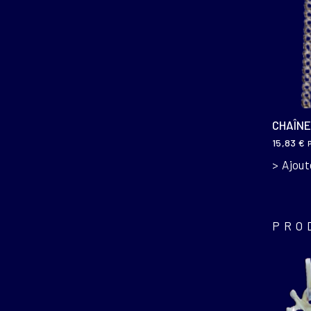
CHAÎNE
15,83
€
Ajout
PRO