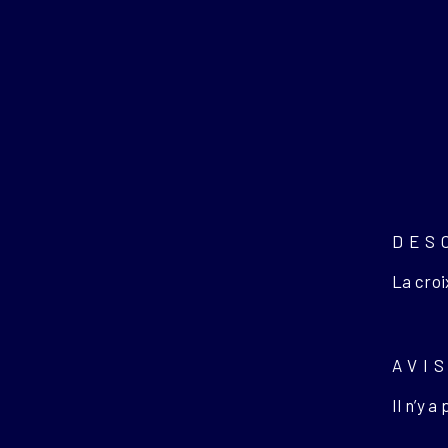
DES
La croi
AVI
Il n’y a