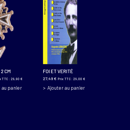
 2 CM
FOI ET VERITÉ
27,49
€
x TTC :
29,90
€
Prix TTC :
29,00
€
 au panier
Ajouter au panier