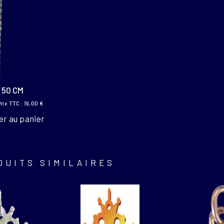
 50 CM
Prix TTC :
19,00
€
er au panier
DUITS SIMILAIRES