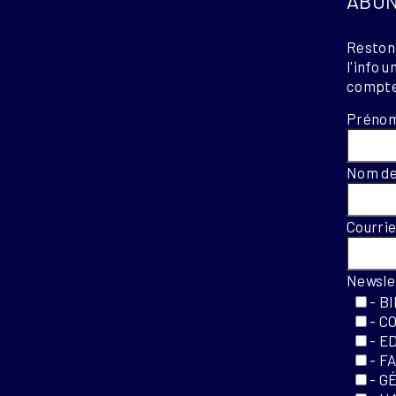
ABON
Restons
l'info 
compte
Préno
Nom de
Courri
Newsle
- B
- C
- E
- F
- G