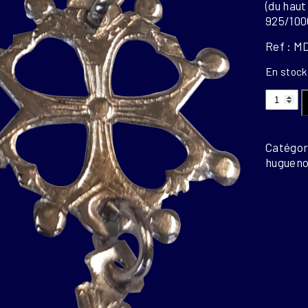
(du haut
925/100
Ref : M
En stock
quantit
de
CH
ARGEN
Catégori
2
hugueno
CM