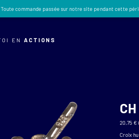
JE DONNE
. Toute commande passée sur notre site pendant cette pério
FOI EN
ACTIONS
CH
20,75
€
Croix h