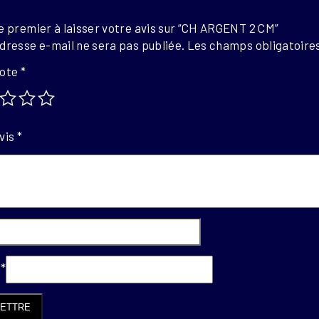
e premier à laisser votre avis sur “CH ARGENT 2 CM”
dresse e-mail ne sera pas publiée.
Les champs obligatoires
note
*
vis
*
l
*