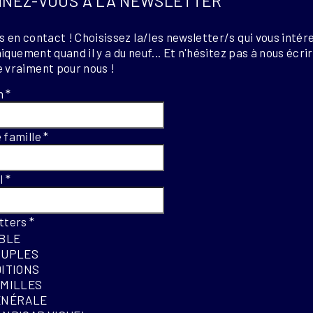
NEZ-VOUS À LA NEWSLETTER
 en contact ! Choisissez la/les newsletter/s qui vous intér
uniquement quand il y a du neuf... Et n'hésitez pas à nous écri
 vraiment pour nous !
m
*
 famille
*
el
*
tters
*
IBLE
OUPLES
DITIONS
AMILLES
ÉNÉRALE