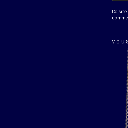
Ce site
commen
VOU