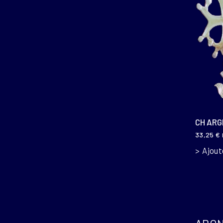
CH ARG
33,25
€
Ajout