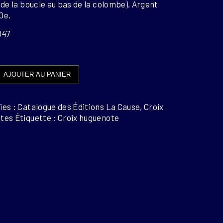
 de la boucle au bas de la colombe). Argent
0e.
D47
é
AJOUTER AU PANIER
T
es : Catalogue des Éditions La Cause, Croix
tes
Étiquette : Croix huguenote