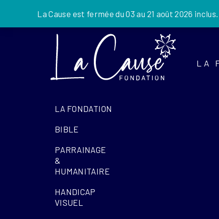
La Cause est fermée du 03 au 21 août 2026 inclus
Skip
to
the
LA 
content
LA FONDATION
BIBLE
PARRAINAGE
&
HUMANITAIRE
HANDICAP
VISUEL