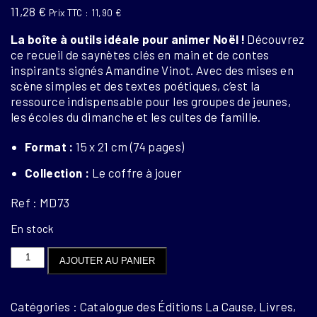
11,28
€
Prix TTC :
11,90
€
La boîte à outils idéale pour animer Noël !
Découvrez
ce recueil de saynètes clés en main et de contes
inspirants signés Amandine Vinot.
Avec des mises en
scène simples et des textes poétiques, c’est la
ressource indispensable pour les groupes de jeunes,
les écoles du dimanche et les cultes de famille
.
Format :
15 x 21 cm (74 pages)
Collection :
Le coffre à jouer
Ref : MD73
En stock
quantité
AJOUTER AU PANIER
de
Les
veilleurs
Catégories : Catalogue des Éditions La Cause, Livres,
de