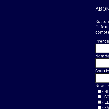
ABON
Restons
l'info 
compte
Préno
Nom de
Courri
Newsle
- B
- C
- E
- F