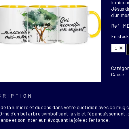
lumineu
Jésus da
d’un me
Ref : M
En stock
quantit
de
MUG
ENFAN
Catégor
jaune
Cause
CRIPTION
de la lumière et du sens dans votre quotidien avec ce mug c
Orné d’un bel arbre symbolisant la vie et l’épanouissement, c
 anse et son intérieur, évoquant la joie et l’enfance.