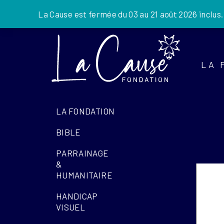
La Cause est fermée du 03 au 21 août 2026 inclus
Skip
to
the
LA 
content
LA FONDATION
BIBLE
PARRAINAGE
&
HUMANITAIRE
HANDICAP
VISUEL