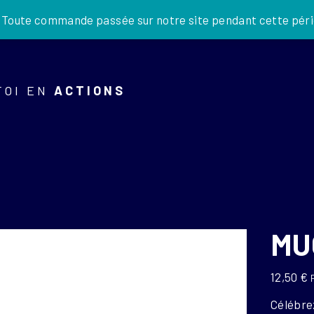
JE DONNE
. Toute commande passée sur notre site pendant cette pério
FOI EN
ACTIONS
MU
12,50
€
Célébrez