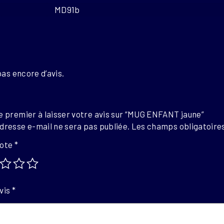
MD91b
S
 pas encore d’avis.
e premier à laisser votre avis sur “MUG ENFANT jaune”
dresse e-mail ne sera pas publiée.
Les champs obligatoires
note
*
vis
*