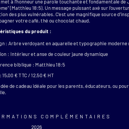
met à l’honneur une parole touchante et fondamentale de 
ême”
(Matthieu 18:5). Un message puissant axé sur l’ouvertur
ion des plus vulnérables. C’est une magnifique source d’insp
agner votre café, thé ou chocolat chaud.
éristiques du produit :
gn : Arbre verdoyant en aquarelle et typographie moderne 
tion : Intérieur et anse de couleur jaune dynamique
rence biblique : Matthieu 18:5
 : 15,00 € TTC / 12,50 € HT
idée de cadeau idéale pour les parents, éducateurs, ou pou
lle.
ORMATIONS COMPLÉMENTAIRES
2026