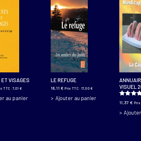
 ET VISAGES
LE REFUGE
ANNUAIR
VISUEL 2
16,11
€
ix TTC :
7,01
€
Prix TTC :
17,00
€
er au panier
Ajouter au panier
Note
5.0
11,37
€
Prix
sur 5
Ajouter