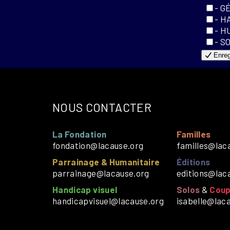
- G
- H
- H
- S
Enreg
NOUS CONTACTER
La Fondation
Familles
fondation@lacause.org
familles@lac
Parrainage & Humanitaire
Éditions
parrainage@lacause.org
editions@lac
Handicap visuel
Solos
&
Coup
handicapvisuel@lacause.org
isabelle@lac