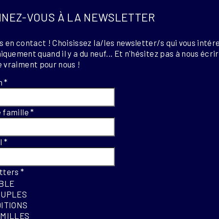
NEZ-VOUS À LA NEWSLETTER
 en contact ! Choisissez la/les newsletter/s qui vous intér
uniquement quand il y a du neuf... Et n'hésitez pas à nous écri
 vraiment pour nous !
m
*
 famille
*
el
*
tters
*
IBLE
OUPLES
DITIONS
AMILLES