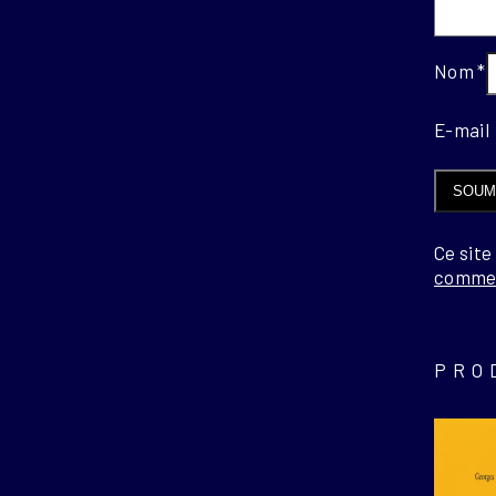
Nom
*
E-mai
Ce site
commen
PRO