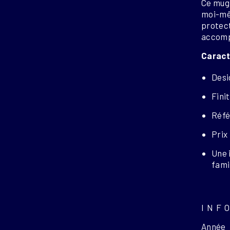
Ce mug 
moi-m
protect
accomp
Caract
Desi
Fini
Réfé
Prix
Une 
fami
INF
Année