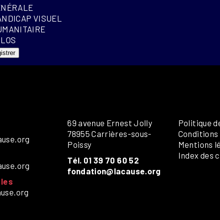
ÉNÉRALE
ANDICAP VISUEL
UMANITAIRE
OLOS
istrer
69 avenue Ernest Jolly
Politique d
78955 Carrières-sous-
Conditions
ause.org
Poissy
Mentions l
Index des c
Tél. 01 39 70 60 52
ause.org
fondation@lacause.org
les
ause.org