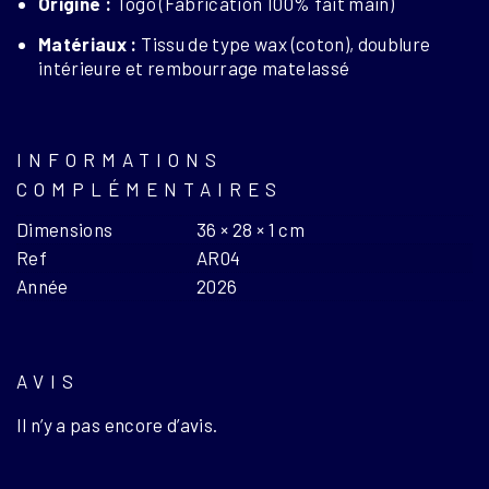
Origine :
Togo (Fabrication 100% fait main)
Matériaux :
Tissu de type wax (coton), doublure
intérieure et rembourrage matelassé
INFORMATIONS
COMPLÉMENTAIRES
Dimensions
36 × 28 × 1 cm
Ref
AR04
Année
2026
AVIS
Il n’y a pas encore d’avis.