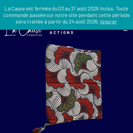
JE DONNE
JE PARRAINE
NOUS SOUTENIR
0 ARTICLE
La Cause est fermée du 03 au 21 août 2026 inclus. Toute
commande passée sur notre site pendant cette période
DEPUIS LA FRANCE
sera traitée à partir du 24 août 2026.
Ignorer
Skip
DEPUIS L’INTERNATIONAL
LA FOI EN
to
EN TANT QU’ORGANISATION
ACTIONS
the
EN TANT QU’AMBASSADEUR
content
LEGS, LIBÉRALITÉS