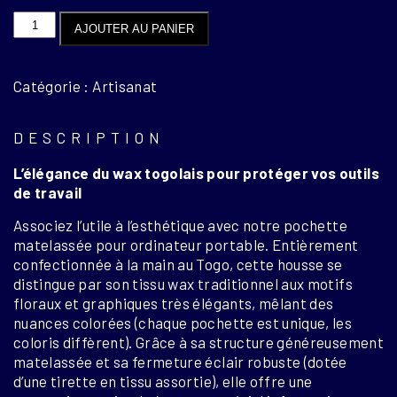
quantité
AJOUTER AU PANIER
de
Pochette
rembourrée
Catégorie : Artisanat
pour
ordinateur
DESCRIPTION
L’élégance du wax togolais pour protéger vos outils
de travail
Associez l’utile à l’esthétique avec notre pochette
matelassée pour ordinateur portable. Entièrement
confectionnée à la main au Togo, cette housse se
distingue par son tissu wax traditionnel aux motifs
floraux et graphiques très élégants, mêlant des
nuances colorées (chaque pochette est unique, les
coloris diffèrent). Grâce à sa structure généreusement
matelassée et sa fermeture éclair robuste (dotée
d’une tirette en tissu assortie), elle offre une