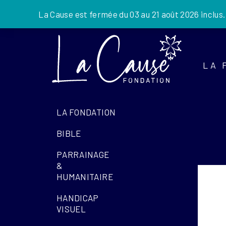
La Cause est fermée du 03 au 21 août 2026 inclus
Skip
to
the
LA 
content
LA FONDATION
BIBLE
PARRAINAGE
&
HUMANITAIRE
HANDICAP
VISUEL