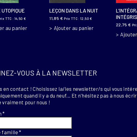
É UTOPIQUE
LEÇON DANS LA NUIT
L’INTÉGR
INTÉGRI
11,85
€
rix TTC :
14,50
€
Prix TTC :
12,50
€
22,75
€
Pri
er au panier
Ajouter au panier
Ajouter
NEZ-VOUS À LA NEWSLETTER
 en contact ! Choisissez la/les newsletter/s qui vous intér
uniquement quand il y a du neuf... Et n'hésitez pas à nous écri
 vraiment pour nous !
m
*
 famille
*