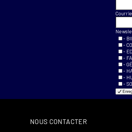
Courri
Newsle
- B
- C
- E
- F
- G
- H
- H
- S
Enreg
NOUS CONTACTER