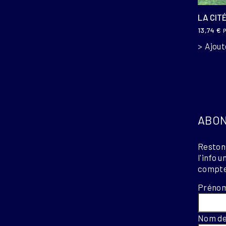
LA CIT
13,74
€
P
Ajout
ABON
Restons
l'info 
compte
Préno
Nom de