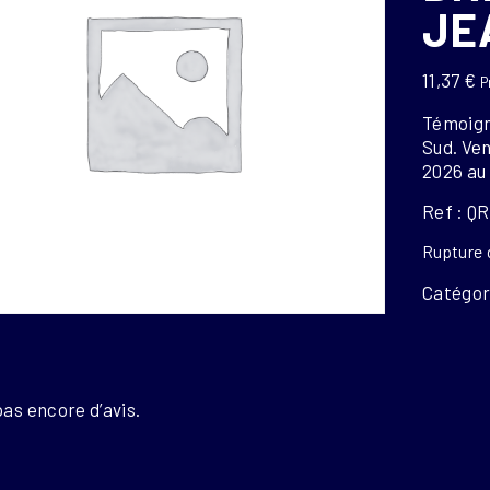
JE
11,37
€
P
Témoigna
Sud. Ven
2026 au 
Ref : QR
Rupture 
Catégor
S
 pas encore d’avis.