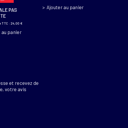
Ajouter au panier
ALE PAS
STE
x TTC :
24,00
€
 au panier
esse et recevez de
re, votre avis