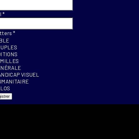
el
*
tters
*
IBLE
OUPLES
DITIONS
AMILLES
ÉNÉRALE
ANDICAP VISUEL
UMANITAIRE
OLOS
istrer